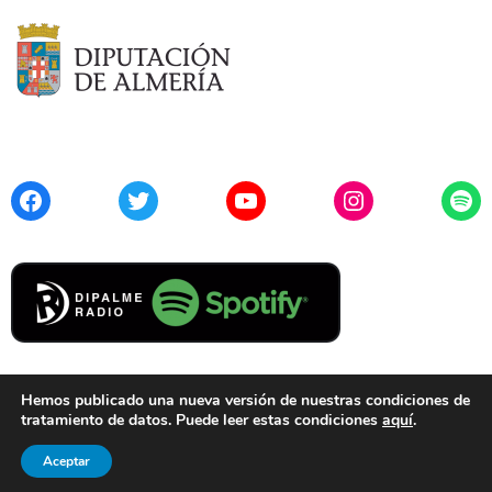
Facebook
Twitter
YouTube
Instagram
Spo
Hemos publicado una nueva versión de nuestras condiciones de
tratamiento de datos. Puede leer estas condiciones
aquí
.
Contacto
Aviso Legal
Privacidad
Cookies
Aceptar
© 2021 Diputación de Almería. Todos los derechos reservados.