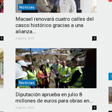
de
Noticias
Macael renovará cuatro calles del
casco histórico gracias a una
alianza...
Almería
5 agosto, 2026
0
0
Noticias
Diputación aprueba en julio 8
millones de euros para obras en...
3 agosto, 2026
0