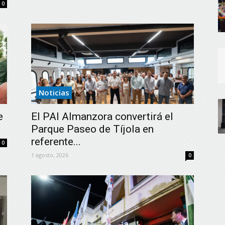
0
Noticias
e
El PAI Almanzora convertirá el
Parque Paseo de Tíjola en
referente...
0
1 agosto, 2026
0