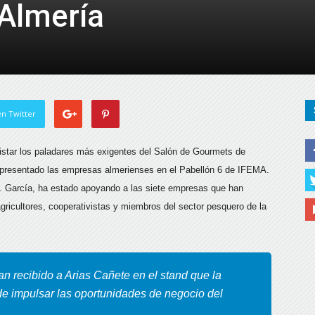
Almería
de
Almería
n Twitter
uistar los paladares más exigentes del Salón de Gourmets de
n presentado las empresas almerienses en el Pabellón 6 de IFEMA.
r A. García, ha estado apoyando a las siete empresas que han
gricultores, cooperativistas y miembros del sector pesquero de la
n recibido a Arias Cañete en el stand que la
o de impulsar las oportunidades de negocio del