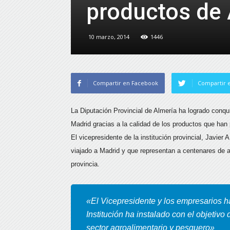
productos de 
10 marzo, 2014
1446
Compartir en Facebook
Compartir e
La Diputación Provincial de Almería ha logrado conq
Madrid gracias a la calidad de los productos que ha
El vicepresidente de la institución provincial, Javie
viajado a Madrid y que representan a centenares de a
provincia.
«El Vicepresidente y los empresarios ha
Institución ha instalado con el objetiv
sector agroalimentario y pesquero»