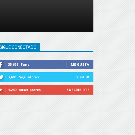
SIGUE CONECTADO
35,626
Fans
ME GUSTA
7,693
Seguidores
SEGUIR
1,240
suscriptores
SUSCRIBIRTE