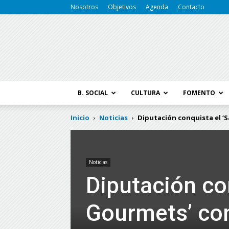
Nosotros
Objetivos
Agenda
Contacto
B. SOCIAL
CULTURA
FOMENTO
Inicio
Noticias
Diputación conquista el ‘S
Noticias
Diputación co
Gourmets’ con