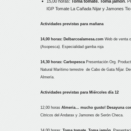
15,00 horas:
Toma tomate. Toma jamón
. P
IGP Tomate La Cañada Nijar y Jamones Tio 
Actividades previstas para mañana
14,00 horas: Delbarcoalamesa.com
Web de venta on
(Asopesca). Especialidad gamba roja
14,30 horas: Carbopesca
Presentación Org. Product
Natural Marítimo terrestre de Cabo de Gata NÍjar. D
Almería.
Actividades previstas para Miércoles día 12
12,00 horas
Almeria… mucho gusto! Desayuna con
Citricos del Andarax y Jamones de Serón Checa.
14,00 horas:
Toma tomate. Toma jamón
. Presentac