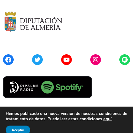
Facebook
Twitter
YouTube
Instagram
Spo
Hemos publicado una nueva versión de nuestras condiciones de
tratamiento de datos. Puede leer estas condiciones
aquí
.
Contacto
Aviso Legal
Privacidad
Cookies
Aceptar
© 2021 Diputación de Almería. Todos los derechos reservados.