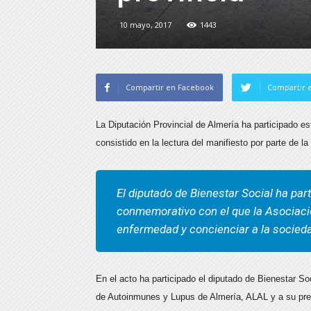
10 mayo, 2017
1443
Compartir en Facebook
Compartir e
La Diputación Provincial de Almería ha participado e
consistido en la lectura del manifiesto por parte de l
El diputado de Bienestar Social ha part
conmemorativo con el que la Asociació
enfermedad y concienciar a la socied
En el acto ha participado el diputado de Bienestar S
de Autoinmunes y Lupus de Almería, ALAL y a su pres