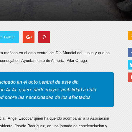
n Twitter
sta mañana en el acto central del Día Mundial del Lupus y que ha
a concejal del Ayuntamiento de Almería, Pilar Ortega.
icipado en el acto central de este día
n ALAL quiere darle mayor visibilidad a esta
ad sobre las necesidades de los afectados
ocial, Ángel Escobar quien ha querido acompañar a la Asociación
identa, Josefa Rodríguez, en una jornada de concienciación y