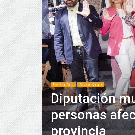
Bienestar Social
Servicios Sociales
Diputación mu
personas afec
provincia