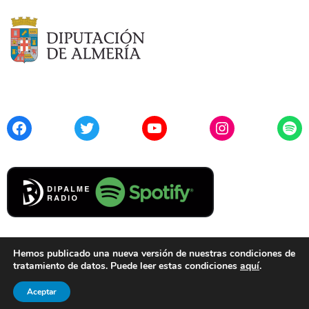
Facebook
Twitter
YouTube
Instagram
Spo
Hemos publicado una nueva versión de nuestras condiciones de
tratamiento de datos. Puede leer estas condiciones
aquí
.
Contacto
Aviso Legal
Privacidad
Cookies
Aceptar
© 2021 Diputación de Almería. Todos los derechos reservados.