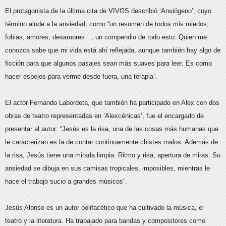
El protagonista de la última cita de VIVOS describió ‘Ansiógeno’, cuyo
término alude a la ansiedad, como “un resumen de todos mis miedos,
fobias, amores, desamores…, un compendio de todo esto. Quien me
conozca sabe que mi vida está ahí reflejada, aunque también hay algo de
ficción para que algunos pasajes sean más suaves para leer. Es como
hacer espejos para verme desde fuera, una terapia”.
El actor Fernando Labordeta, que también ha participado en Alex con dos
obras de teatro representadas en ‘Alexcénicas’, fue el encargado de
presentar al autor: “Jesús es la risa, una de las cosas más humanas que
le caracterizan es la de contar continuamente chistes malos. Además de
la risa, Jesús tiene una mirada limpia. Ritmo y risa, apertura de miras. Su
ansiedad se dibuja en sus camisas tropicales, imposibles, mientras le
hace el trabajo sucio a grandes músicos”.
Jesús Alonso es un autor polifacético que ha cultivado la música, el
teatro y la literatura. Ha trabajado para bandas y compositores como