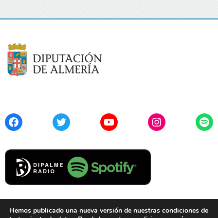
Facebook
Twitter
YouTube
Instagram
Spo
Hemos publicado una nueva versión de nuestras condiciones de