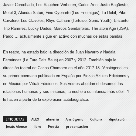
Javier Corcobado, Les Rauchen Verboten, Carlos Ann, Justo Bagüeste,
Motel 3, Alondra Satori, Fino Oyonarte (Los Enemigos), La Débil, Pike
Cavalero, Los Claveles, Rhys Catham (Tortoise, Sonic Youth), Erizonte,
Tito Ramírez, Lucky Dados, Marcos Sendarrbias, The atom Age (USA),
Pardo…, actualmente sigue en activo con muchas de estas bandas.
En teatro, ha estado bajo la dirección de Juan Navarro y Nadala
Fernández (La Fura Dels Baus) en 2007 y 2012. También bajo la
dirección teatral de Carlos Chamorro en el año 2017-18. ‘Ansiógeno’ es
su primer poemario publicado en España por Piezas Azules Ediciones y
en México por Vitrali Ediciones. Sus versos abordan el desamor, las
relaciones humanas y sus miserias, la noche o su infancia más débil. Y
lo hacen a partir de la exploración autobiográfica.
ETIQUETAS
ALEX
almeria
Ansiógeno
Cultura
diputación
Jesús Alonso
libro
Poesía
presentación