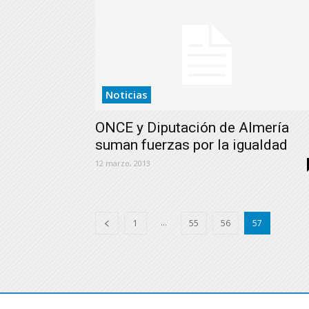
Noticias
ONCE y Diputación de Almería
suman fuerzas por la igualdad
12 marzo, 2013
...
1
55
56
57