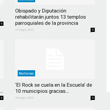
de
Obispado y Diputación
.
rehabilitarán juntos 13 templos
parroquiales de la provincia
0
17 mayo, 2013
0
Almería
Noticias
‘El Rock se cuela en la Escuela’ de
..
10 municipios gracias...
14 mayo, 2013
0
0