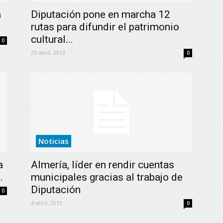
a
Diputación pone en marcha 12
rutas para difundir el patrimonio
cultural...
0
25 abril, 2013
0
Noticias
a
Almería, líder en rendir cuentas
.
municipales gracias al trabajo de
Diputación
0
4 abril, 2013
0