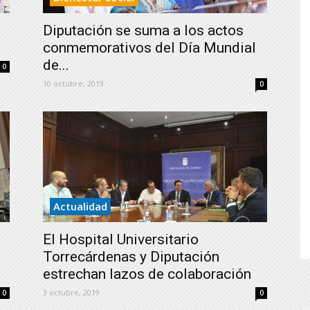
de
Diputación se suma a los actos
conmemorativos del Día Mundial
de...
0
10 octubre, 2019
0
Almería
Actualidad
El Hospital Universitario
Torrecárdenas y Diputación
estrechan lazos de colaboración
3 octubre, 2019
0
0