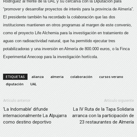
Rodríguez al frente de la UAL y su cercanía con la Diputación para
“promover y desarrollar proyectos de interés para la provincia de Almería”.
El presidente también ha recordado la colaboración que las dos
instituciones mantienen en otros programas al margen de este convenio,
como el proyecto Life Alchemia para la investigación en tratamiento de
aguas con radioactividad natural, que ha permitido ejecutar tres
potabilizadoras y una inversión en Almería de 800.000 euros, o la Finca
Experimental Anecoop para la investigación hortícola.
ETIQUETAS
alianza
almeria
colaboración
cursos verano
diputación
UAL
Artículo anterior
Artículo siguiente
‘La Indomable’ difunde
La IV Ruta de la Tapa Solidaria
internacionalmente La Alpujarra
arranca con la participación de
como destino deportivo
23 restaurantes de Almería