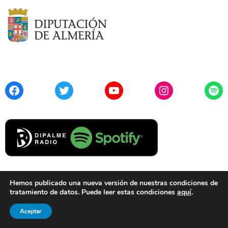
Facebook
Twitter
YouTube
Instagram
Spo
Hemos publicado una nueva versión de nuestras condiciones de
tratamiento de datos. Puede leer estas condiciones
aquí
.
Contacto
Aviso Legal
Privacidad
Cookies
Aceptar
© 2021 Diputación de Almería. Todos los derechos reservados.