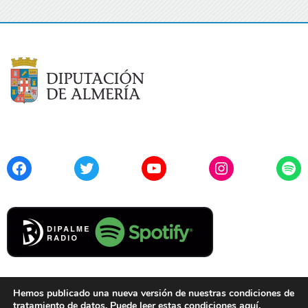
Facebook
Twitter
YouTube
Instagram
Spo
Hemos publicado una nueva versión de nuestras condiciones de
tratamiento de datos. Puede leer estas condiciones
aquí
.