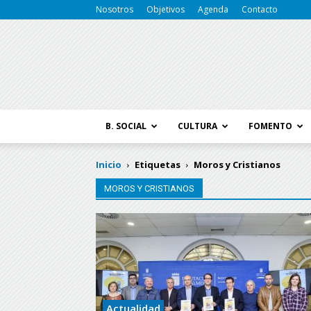
Nosotros
Objetivos
Agenda
Contacto
B. SOCIAL
CULTURA
FOMENTO
Inicio
Etiquetas
Moros y Cristianos
MOROS Y CRISTIANOS
Actualidad