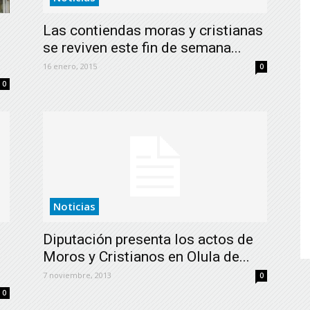
de
Las contiendas moras y cristianas
se reviven este fin de semana...
16 enero, 2015
0
0
Almería
Noticias
Diputación presenta los actos de
Moros y Cristianos en Olula de...
7 noviembre, 2013
0
0