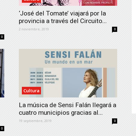
de
‘José del Tomate’ viajará por la
provincia a través del Circuito...
2 noviembre, 2019
0
0
Almería
Cultura
La música de Sensi Falán llegará a
cuatro municipios gracias al...
19 septiembre, 2019
0
0