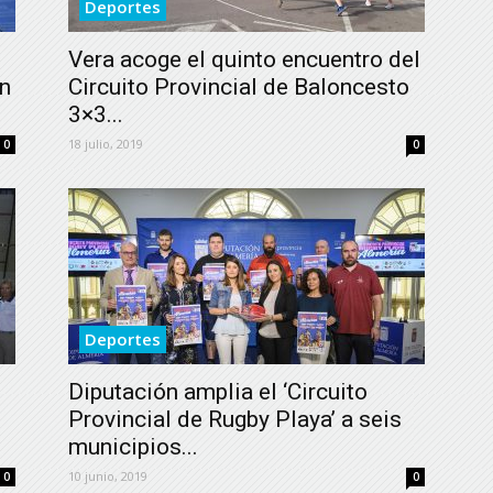
Deportes
Vera acoge el quinto encuentro del
on
Circuito Provincial de Baloncesto
3×3...
18 julio, 2019
0
0
Deportes
Diputación amplia el ‘Circuito
Provincial de Rugby Playa’ a seis
municipios...
10 junio, 2019
0
0