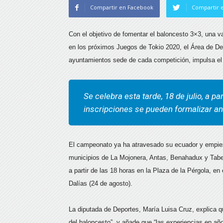
Compartir en Facebook
Compartir e
Con el objetivo de fomentar el baloncesto 3×3, una v
en los próximos Juegos de Tokio 2020, el Área de Dep
ayuntamientos sede de cada competición, impulsa el 
Se celebra esta tarde, 18 de julio, a pa
inscripciones se pueden formalizar a
El campeonato ya ha atravesado su ecuador y empieza
municipios de La Mojonera, Antas, Benahadux y Tabern
a partir de las 18 horas en la Plaza de la Pérgola, en
Dalías (24 de agosto).
La diputada de Deportes, María Luisa Cruz, explica q
del baloncesto”, y añade que “las experiencias en añ