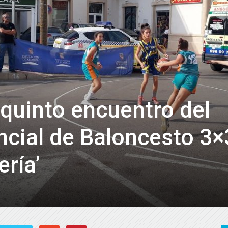
de
Almería
 quinto encuentro del
incial de Baloncesto 3×
ría’