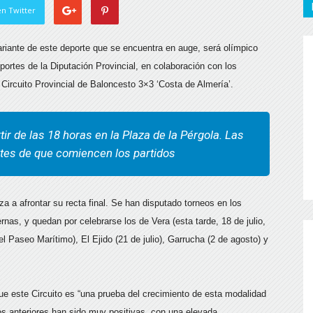
n Twitter
ariante de este deporte que se encuentra en auge, será olímpico
ortes de la Diputación Provincial, en colaboración con los
Circuito Provincial de Baloncesto 3×3 ‘Costa de Almería’.
rtir de las 18 horas en la Plaza de la Pérgola. Las
ntes de que comiencen los partidos
 a afrontar su recta final. Se han disputado torneos en los
as, y quedan por celebrarse los de Vera (esta tarde, 18 de julio,
 el Paseo Marítimo), El Ejido (21 de julio), Garrucha (2 de agosto) y
ue este Circuito es “una prueba del crecimiento de esta modalidad
os anteriores han sido muy positivas, con una elevada