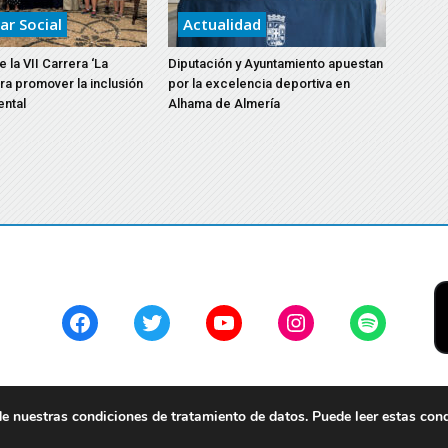
ar Social
Actualidad
 la VII Carrera ‘La
Diputación y Ayuntamiento apuestan
ara promover la inclusión
por la excelencia deportiva en
ental
Alhama de Almería
Facebook
Twitter
YouTube
Instagram
Spotify
 nuestras condiciones de tratamiento de datos. Puede leer estas con
servados.