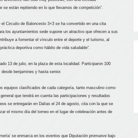
ue se están repitiendo en lo que llevamos de competición”.
 el Circuito de Baloncesto 3×3 se ha convertido en una cita
para los ayuntamientos sede supone un atractivo que ofrecen a sus
tribuye a fomentar el vínculo entre el deporte y el turismo, al
ráctica deportiva como hábito de vida saludable”.
do 13 de julio, en la plaza de esta localidad. Participaron 100
, desde benjamines y hasta senior.
os equipos clasificados de cada categoría, tanto masculino como
 general que tendrá en cuenta las participaciones y resultados
eos se entregarán en Dalías el 24 de agosto, cita con la que se
izar el mismo día del torneo en el lugar de celebración antes de
Almería’ se enmarca en los eventos que Diputación promueve bajo