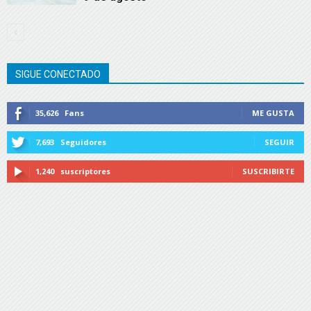
SIGUE CONECTADO
35,626
Fans
ME GUSTA
7,693
Seguidores
SEGUIR
1,240
suscriptores
SUSCRIBIRTE