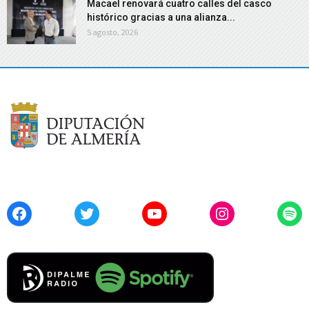
Macael renovará cuatro calles del casco
histórico gracias a una alianza...
5 agosto, 2026
Facebook
Twitter
YouTube
Instagram
Spo