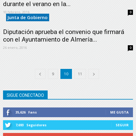
durante el verano en la...
10 febrero, 2016
0
Junta de Gobierno
Diputación aprueba el convenio que firmará
con el Ayuntamiento de Almería...
26 enero, 2016
0
9
10
11
SIGUE CONECTADO
35,626
Fans
ME GUSTA
7,693
Seguidores
SEGUIR