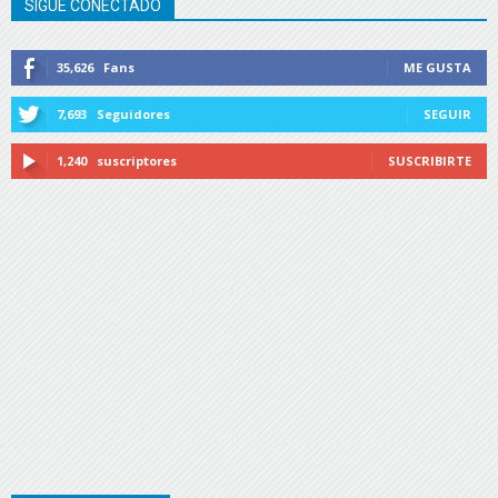
SIGUE CONECTADO
35,626
Fans
ME GUSTA
7,693
Seguidores
SEGUIR
1,240
suscriptores
SUSCRIBIRTE