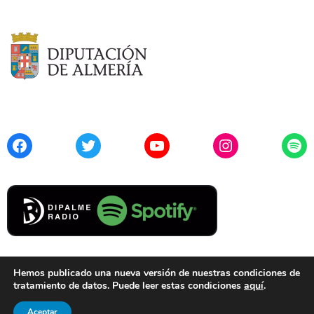
Facebook
Twitter
YouTube
Instagram
Spo
Hemos publicado una nueva versión de nuestras condiciones de
tratamiento de datos. Puede leer estas condiciones
aquí
.
Contacto
Aviso Legal
Privacidad
Cookies
Aceptar