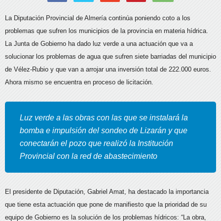
La Diputación Provincial de Almería continúa poniendo coto a los
problemas que sufren los municipios de la provincia en materia hídrica.
La Junta de Gobierno ha dado luz verde a una actuación que va a
solucionar los problemas de agua que sufren siete barriadas del municipio
de Vélez-Rubio y que van a arrojar una inversión total de 222.000 euros.
Ahora mismo se encuentra en proceso de licitación.
Luz verde a las obras con las que se instalará la
bomba e impulsión del sondeo de Lizarán y que
conectarán el pozo que realizó la Institución
Provincial con la red de abastecimiento
El presidente de Diputación, Gabriel Amat, ha destacado la importancia
que tiene esta actuación que pone de manifiesto que la prioridad de su
equipo de Gobierno es la solución de los problemas hídricos: “La obra,