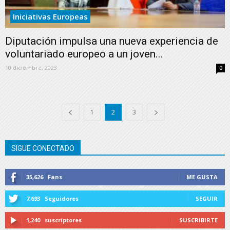
Iniciativas Europeas
Diputación impulsa una nueva experiencia de
voluntariado europeo a un joven...
10 diciembre, 2023
0
1
2
3
SIGUE CONECTADO
35,626
Fans
ME GUSTA
7,693
Seguidores
SEGUIR
1,240
suscriptores
SUSCRIBIRTE