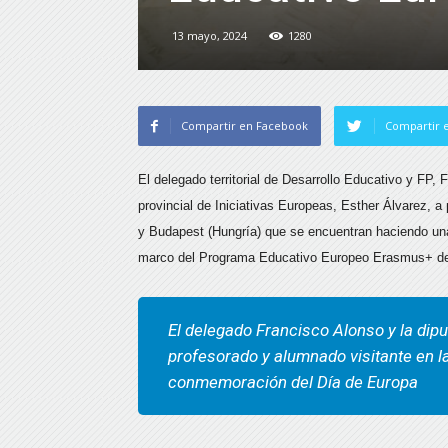
13 mayo, 2024
1280
Compartir en Facebook
Compartir e
El delegado territorial de Desarrollo Educativo y FP, 
provincial de Iniciativas Europeas, Esther Álvarez, 
y Budapest (Hungría) que se encuentran haciendo una i
marco del Programa Educativo Europeo Erasmus+ del
El delegado Francisco Alonso y la dipu
profesorado y alumnado visitante en l
conmemoración del Día de Europa