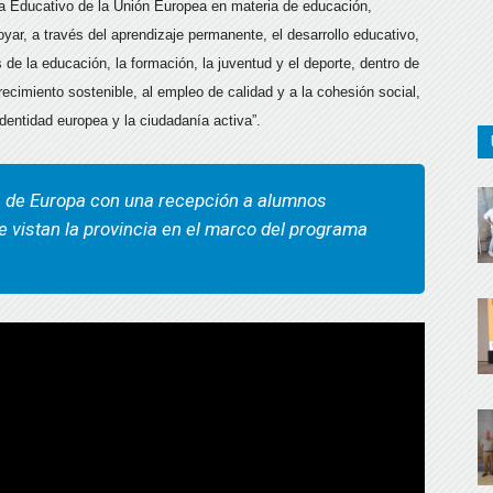
a Educativo de la Unión Europea en materia de educación,
yar, a través del aprendizaje permanente, el desarrollo educativo,
 de la educación, la formación, la juventud y el deporte, dentro de
crecimiento sostenible, al empleo de calidad y a la cohesión social,
identidad europea y la ciudadanía activa”.
a de Europa con una recepción a alumnos
 vistan la provincia en el marco del programa