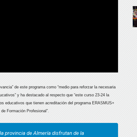
evancia” de este programa como “medio para reforzar la necesaria
ducativos” y ha destacado al respecto que “este curso 23-24 la
ntros educativos que tienen acreditación del programa ERASMUS+
 de Formación Profesional”.
la provincia de Almería disfrutan de la