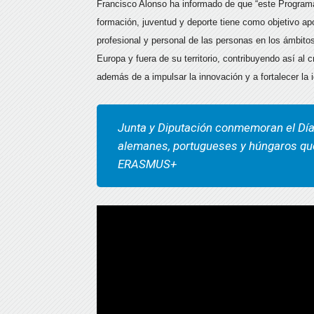
Francisco Alonso ha informado de que “este Program
formación, juventud y deporte tiene como objetivo apo
profesional y personal de las personas en los ámbitos
Europa y fuera de su territorio, contribuyendo así al 
además de a impulsar la innovación y a fortalecer la 
Junta y Diputación conmemoran el Dí
alemanes, portugueses y húngaros que
ERASMUS+