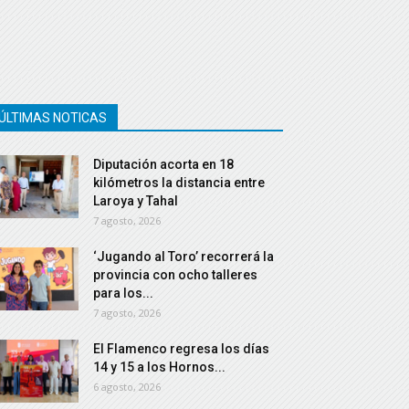
ÚLTIMAS NOTICAS
Diputación acorta en 18
kilómetros la distancia entre
Laroya y Tahal
7 agosto, 2026
‘Jugando al Toro’ recorrerá la
provincia con ocho talleres
para los...
7 agosto, 2026
El Flamenco regresa los días
14 y 15 a los Hornos...
6 agosto, 2026