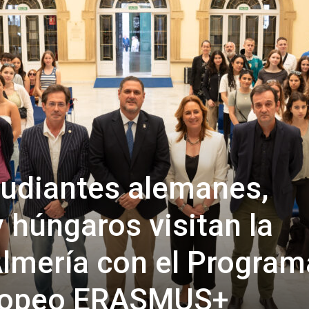
de
Almería
tudiantes alemanes,
 húngaros visitan la
Almería con el Program
uropeo ERASMUS+