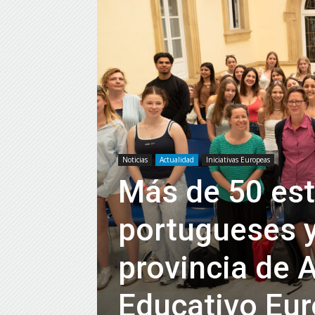
Noticias
Actualidad
Iniciativas Europeas
Más de 50 es
portugueses y
provincia de 
Educativo E