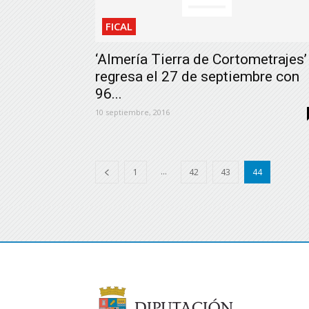
FICAL
‘Almería Tierra de Cortometrajes’
regresa el 27 de septiembre con
96...
10 septiembre, 2016
...
1
42
43
44