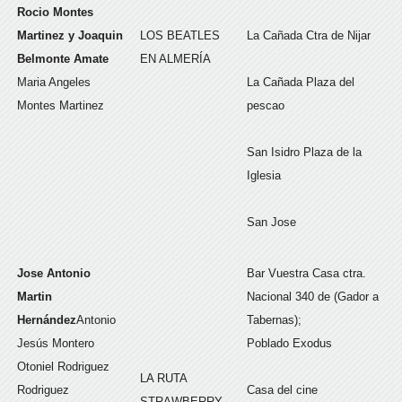
Rocio Montes
Martinez y Joaquin
LOS BEATLES
La Cañada Ctra de Nijar
Belmonte Amate
EN ALMERÍA
Maria Angeles
La Cañada Plaza del
Montes Martinez
pescao
San Isidro Plaza de la
Iglesia
San Jose
Jose Antonio
Bar Vuestra Casa ctra.
Martin
Nacional 340 de (Gador a
Hernández
Antonio
Tabernas);
Jesús Montero
Poblado Exodus
Otoniel Rodriguez
LA RUTA
Rodriguez
Casa del cine
STRAWBERRY