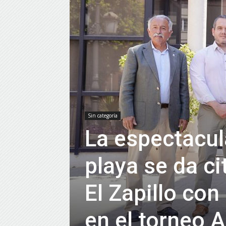
Sin categoría
La espectacul
playa se da ci
El Zapillo co
en el torneo 