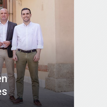
en
es