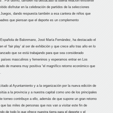
”. Por último, también ha destacado la buena relación existente
tido disfrutar en la celebración de partidos de la selecciones
s Juegos, dando respuesta también a esa cantera de niños que
s padres que piensan que el deporte es un complemento
ón Española de Balonmano, José María Fernández, ha destacado el
n el ‘fair play’ al ser de exhibición y que crece año tras año en lo
 avanzado que se está trabajando para que sea considerado
ho países masculinos y femeninos y esperamos entrar en Los
do de manera muy positiva “el magnífico retorno económico que
”.
citado al Ayuntamiento y a la organización por la nueva edición de
túa a la provincia y a nuestra capital como uno de los principales
Este torneo contribuye a ello, además de que supone un gran retorno
que las miles de personas que nos van a visitar este fin de
do de todo lo que ofrece nuestra tierra para el deporte y el