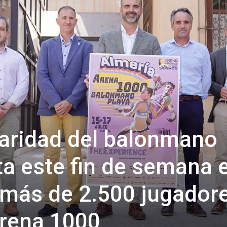
de
Almería
aridad del balonmano
ta este fin de semana 
n más de 2.500 jugador
Arena 1000