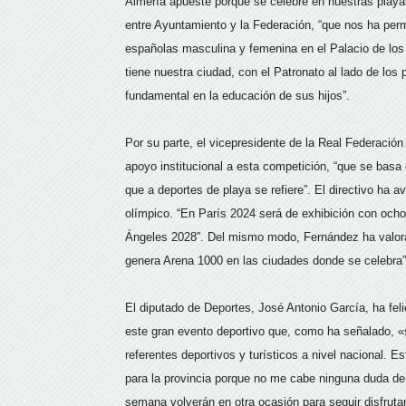
Almería apueste porque se celebre en nuestras playas
entre Ayuntamiento y la Federación, “que nos ha permi
españolas masculina y femenina en el Palacio de lo
tiene nuestra ciudad, con el Patronato al lado de lo
fundamental en la educación de sus hijos”.
Por su parte, el vicepresidente de la Real Federaci
apoyo institucional a esta competición, “que se basa e
que a deportes de playa se refiere”. El directivo ha
olímpico. “En París 2024 será de exhibición con oc
Ángeles 2028”. Del mismo modo, Fernández ha valora
genera Arena 1000 en las ciudades donde se celebra
El diputado de Deportes, José Antonio García, ha feli
este gran evento deportivo que, como ha señalado, «si
referentes deportivos y turísticos a nivel nacional. 
para la provincia porque no me cabe ninguna duda de 
semana volverán en otra ocasión para seguir disfrutan