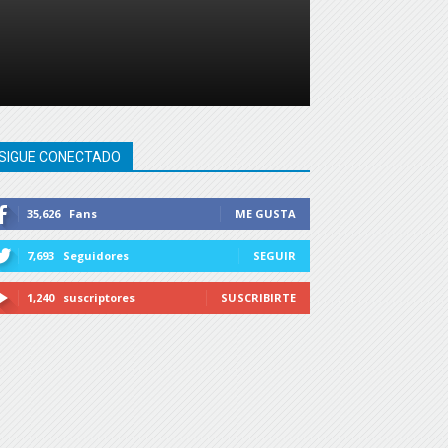
SIGUE CONECTADO
35,626
Fans
ME GUSTA
7,693
Seguidores
SEGUIR
1,240
suscriptores
SUSCRIBIRTE