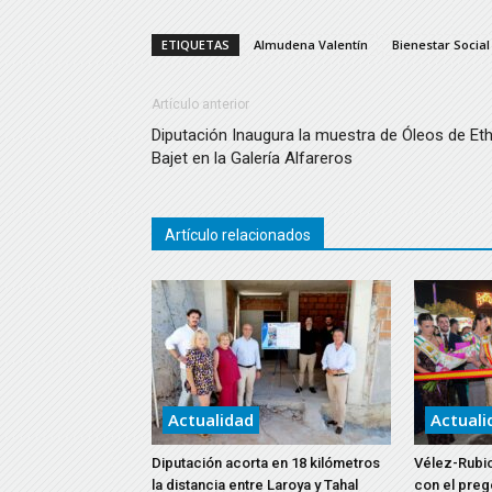
ETIQUETAS
Almudena Valentín
Bienestar Social
Artículo anterior
Diputación Inaugura la muestra de Óleos de Et
Bajet en la Galería Alfareros
Artículo relacionados
Actualidad
Actuali
Diputación acorta en 18 kilómetros
Vélez-Rubio
la distancia entre Laroya y Tahal
con el preg