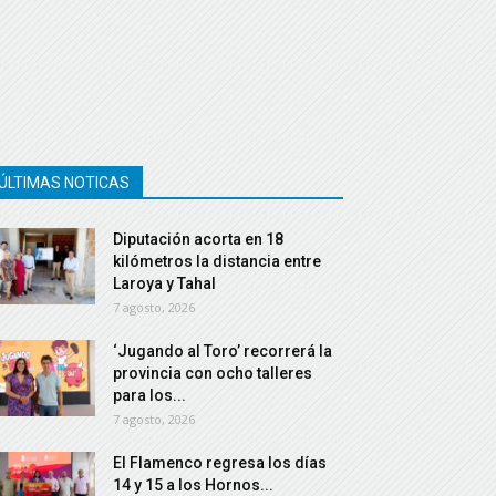
ÚLTIMAS NOTICAS
Diputación acorta en 18
kilómetros la distancia entre
Laroya y Tahal
7 agosto, 2026
‘Jugando al Toro’ recorrerá la
provincia con ocho talleres
para los...
7 agosto, 2026
El Flamenco regresa los días
14 y 15 a los Hornos...