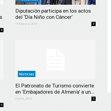
de
Diputación participa en los actos
s
del ‘Día Niño con Cáncer’
15 febrero, 2019
0
0
Almería
Noticias
El Patronato de Turismo convierte
en ‘Embajadores de Almería’ a un...
3 junio, 2013
0
0