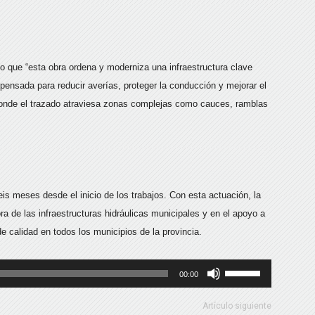
o que “esta obra ordena y moderniza una infraestructura clave
pensada para reducir averías, proteger la conducción y mejorar el
donde el trazado atraviesa zonas complejas como cauces, ramblas
eis meses desde el inicio de los trabajos. Con esta actuación, la
a de las infraestructuras hidráulicas municipales y en el apoyo a
e calidad en todos los municipios de la provincia.
Utiliza
00:00
las
teclas
Artículo siguiente