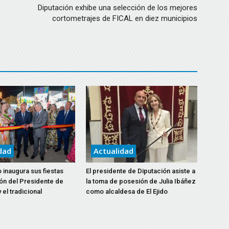
de
Diputación exhibe una selección de los mejores
cortometrajes de FICAL en diez municipios
flecha
arriba/abajo
para
aumentar
o
disminuir
el
volumen.
dad
Actualidad
 inaugura sus fiestas
El presidente de Diputación asiste a
ón del Presidente de
la toma de posesión de Julia Ibáñez
 el tradicional
como alcaldesa de El Ejido