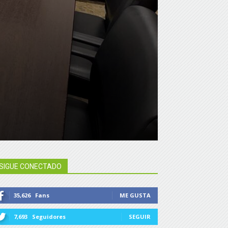
SIGUE CONECTADO
35,626
Fans
ME GUSTA
7,693
Seguidores
SEGUIR