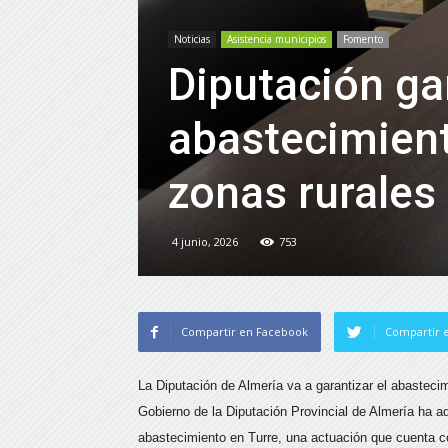
Noticias
Asistencia municipios
Fomento
Diputación gar
abastecimient
zonas rurales
4 junio, 2026
753
Compartir en Facebook
Compartir e
La Diputación de Almería va a garantizar el abastecim
Gobierno de la Diputación Provincial de Almería ha ad
abastecimiento en Turre, una actuación que cuenta c