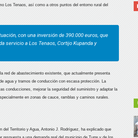
omo Los Tenaos, así como a otros puntos del entorno rural del
uación, con una inversión de 390.000 euros, que
 da servicio a Los Tenaos, Cortijo Kupanda y
la red de abastecimiento existente, que actualmente presenta
 de agua y tramos de conducción con escasa protección. La
evas conducciones, mejorar la seguridad del suministro y adaptar la
 especialmente en zonas de cauce, ramblas y caminos rurales.
n del Territorio y Agua, Antonio J. Rodríguez, ha explicado que
r respuesta a una demanda real del municipio de Turre y de los