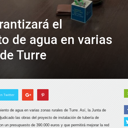
antizará el
o de agua en varias
 de Turre
n Twitter
iento de agua en varias zonas rurales de Turre. Así, la Junta de
judicado las obras del proyecto de instalación de tubería de
on un presupuesto de 390.000 euros y que permitirá mejorar la red