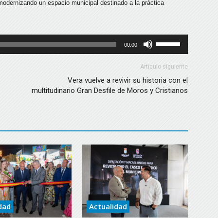
 modernizando un espacio municipal destinado a la práctica
Utiliza
00:00
las
teclas
Artículo siguiente
de
Vera vuelve a revivir su historia con el
multitudinario Gran Desfile de Moros y Cristianos
flecha
arriba/abajo
para
aumentar
o
disminuir
el
volumen.
dad
Actualidad