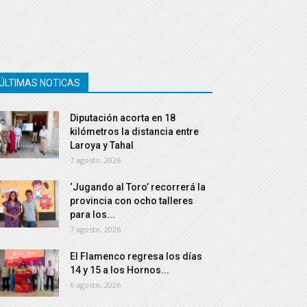
ÚLTIMAS NOTICAS
Diputación acorta en 18
kilómetros la distancia entre
Laroya y Tahal
7 agosto, 2026
‘Jugando al Toro’ recorrerá la
provincia con ocho talleres
para los...
7 agosto, 2026
El Flamenco regresa los días
14 y 15 a los Hornos...
6 agosto, 2026