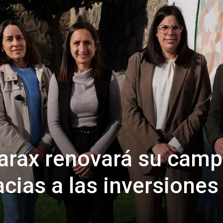
de
Almería
arax renovará su cam
acias a las inversiones