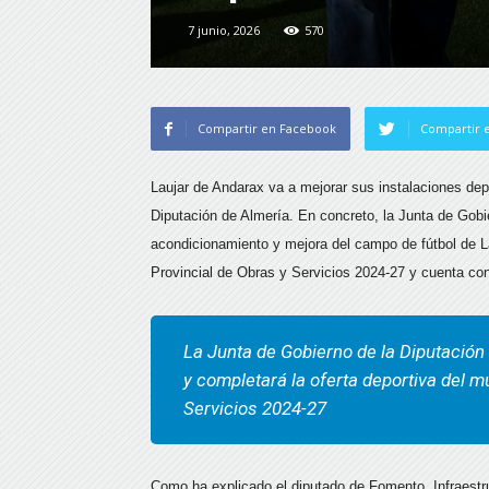
7 junio, 2026
570
Compartir en Facebook
Compartir e
Laujar de Andarax va a mejorar sus instalaciones depo
Diputación de Almería. En concreto, la Junta de Gobier
acondicionamiento y mejora del campo de fútbol de La
Provincial de Obras y Servicios 2024-27 y cuenta co
La Junta de Gobierno de la Diputació
y completará la oferta deportiva del mu
Servicios 2024-27
Como ha explicado el diputado de Fomento, Infraestruc