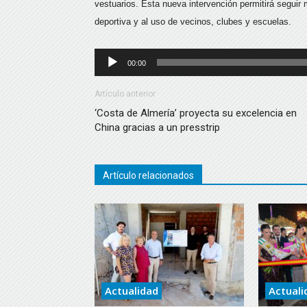
vestuarios. Esta nueva intervención permitirá seguir
deportiva y al uso de vecinos, clubes y escuelas.
Reproductor
00:00
de
audio
Artículo anterior
‘Costa de Almería’ proyecta su excelencia en
China gracias a un presstrip
Artículo relacionados
Actualidad
Actuali