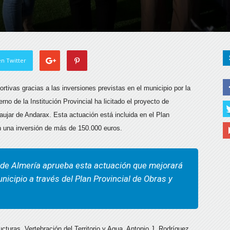
n Twitter
rtivas gracias a las inversiones previstas en el municipio por la
no de la Institución Provincial ha licitado el proyecto de
ujar de Andarax. Esta actuación está incluida en el Plan
n una inversión de más de 150.000 euros.
n de Almería aprueba esta actuación que mejorará
nicipio a través del Plan Provincial de Obras y
turas, Vertebración del Territorio y Agua, Antonio J. Rodríguez,