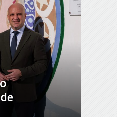
po
 de