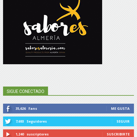
SIGUE CONECTADO
35,626
Fans
ME GUSTA
7,693
Seguidores
SEGUIR
1,240
suscriptores
SUSCRIBIRTE