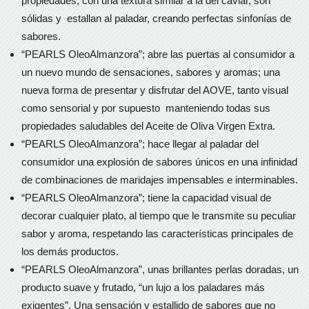
propiedades, con una textura similar a la del caviar, son
sólidas y estallan al paladar, creando perfectas sinfonías de
sabores.
“PEARLS OleoAlmanzora”; abre las puertas al consumidor a
un nuevo mundo de sensaciones, sabores y aromas; una
nueva forma de presentar y disfrutar del AOVE, tanto visual
como sensorial y por supuesto manteniendo todas sus
propiedades saludables del Aceite de Oliva Virgen Extra.
“PEARLS OleoAlmanzora”; hace llegar al paladar del
consumidor una explosión de sabores únicos en una infinidad
de combinaciones de maridajes impensables e interminables.
“PEARLS OleoAlmanzora”; tiene la capacidad visual de
decorar cualquier plato, al tiempo que le transmite su peculiar
sabor y aroma, respetando las características principales de
los demás productos.
“PEARLS OleoAlmanzora”, unas brillantes perlas doradas, un
producto suave y frutado, “un lujo a los paladares más
exigentes”. Una sensación y estallido de sabores que no