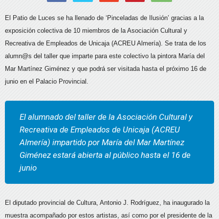
El Patio de Luces se ha llenado de ‘Pinceladas de Ilusión’ gracias a la
exposición colectiva de 10 miembros de la Asociación Cultural y
Recreativa de Empleados de Unicaja (ACREU Almería). Se trata de los
alumn@s del taller que imparte para este colectivo la pintora María del
Mar Martínez Giménez y que podrá ser visitada hasta el próximo 16 de
junio en el Palacio Provincial.
El alumnado del taller de la Asociación Cultural y
Recreativa de Empleados de Unicaja (ACREU
Almería) impartido por María del Mar Martínez
Giménez estará abierta al público hasta el 16 de
junio
El diputado provincial de Cultura, Antonio J. Rodríguez, ha inaugurado la
muestra acompañado por estos artistas, así como por el presidente de la