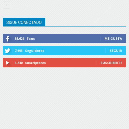
SIGUE CONECTADO
35,626
Fans
ME GUSTA
7,693
Seguidores
SEGUIR
1,240
suscriptores
SUSCRIBIRTE