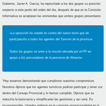
Gobierno, Javier A. García, ha reprochado a los dos grupos su posición
respecto a este punto del orden del día, después de que en la Comisión
Informativa se aceptaran las enmiendas que ambos grupos presentaron.
«La oposición ha votado en contra del nuevo texto que da
participación a todos los agentes del Turismo de la provincia
Todos los grupos se unen a la moción elevada por el PP en
apoyo a los procuradores de la provincia de Almería»
“Hoy estamos demostrando que cumplimos nuestros compromisos.
Nosotros dijimos que los agentes turísticos podrían participar y tener voz
dentro del Consejo Provincial y lo hemos cumplido. Dijimos que se
reduciría la burocracia y simplificarán las gestiones y así será. Es
incomprensible. Ustedes pidieron en la comisión proporcionalidad en la