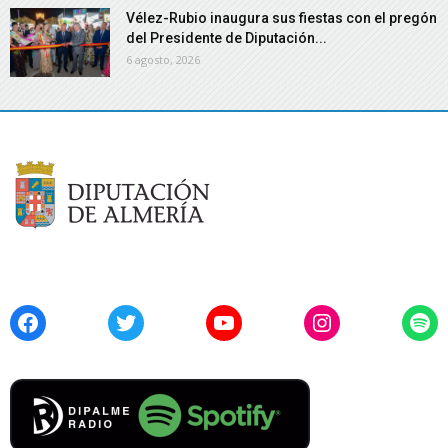
Vélez-Rubio inaugura sus fiestas con el pregón
del Presidente de Diputación...
6 agosto, 2026
Facebook
Twitter
YouTube
Instagram
Spo