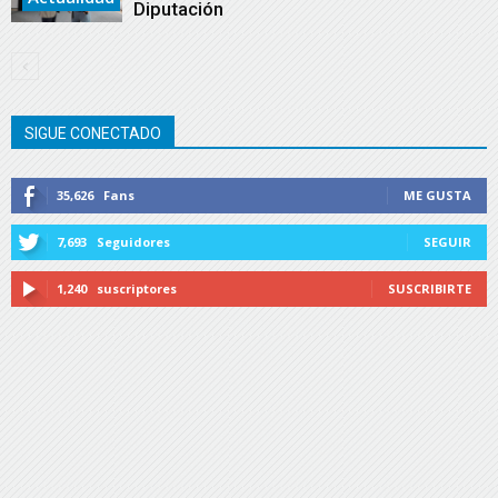
Diputación
SIGUE CONECTADO
35,626
Fans
ME GUSTA
7,693
Seguidores
SEGUIR
1,240
suscriptores
SUSCRIBIRTE