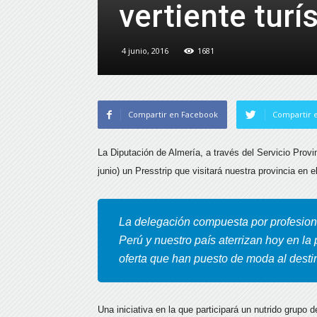
vertiente turí
4 junio, 2016
1681
Compartir en Facebook
Compartir e
La Diputación de Almería, a través del Servicio Provi
junio) un Presstrip que visitará
nuestra provincia en e
La delegación compuesta por profesion
Perú y nuestro país aterrizan hoy en la 
oferta que han puesto de moda al desti
Una iniciativa en la que participará un nutrido grupo 