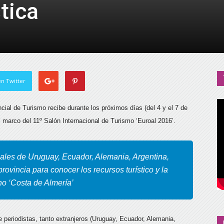
stica
de
Almería
n Twitter
ncial de Turismo recibe durante los próximos días (del 4 y el 7 de
l marco del 11º Salón Internacional de Turismo ‘Euroal 2016’.
ales de Uruguay, Ecuador, Alemania, Argentina,
provincia para conocer los recursos turístico y la
no ‘Costa de Almería’
de periodistas, tanto extranjeros (Uruguay, Ecuador, Alemania,