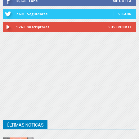
35,626
Fans
ME GUSTA
7,693
Seguidores
SEGUIR
1,240
suscriptores
SUSCRIBIRTE
ÚLTIMAS NOTICAS