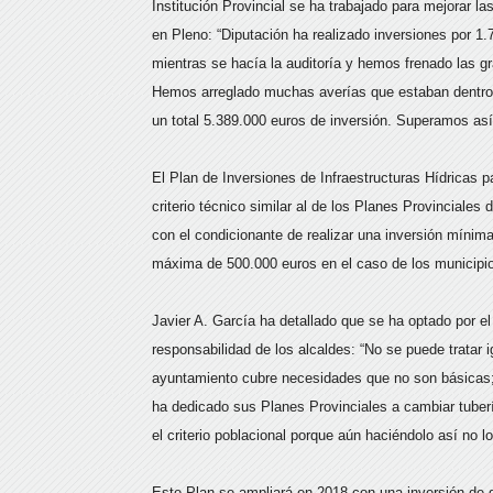
Institución Provincial se ha trabajado para mejorar 
en Pleno: “Diputación ha realizado inversiones por 
mientras se hacía la auditoría y hemos frenado las g
Hemos arreglado muchas averías que estaban dentro 
un total 5.389.000 euros de inversión. Superamos así
El Plan de Inversiones de Infraestructuras Hídricas
criterio técnico similar al de los Planes Provinciales
con el condicionante de realizar una inversión míni
máxima de 500.000 euros en el caso de los municipi
Javier A. García ha detallado que se ha optado por el 
responsabilidad de los alcaldes: “No se puede tratar
ayuntamiento cubre necesidades que no son básicas;
ha dedicado sus Planes Provinciales a cambiar tuberí
el criterio poblacional porque aún haciéndolo así no l
Este Plan se ampliará en 2018 con una inversión de