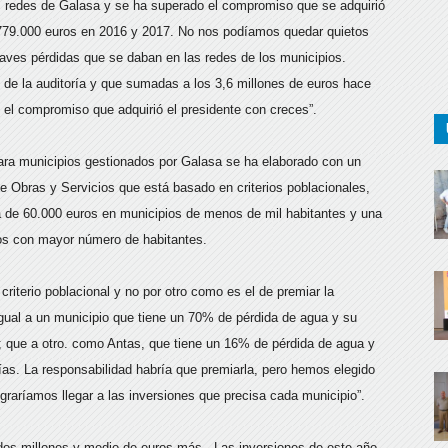
las redes de Galasa y se ha superado el compromiso que se adquirió
1.779.000 euros en 2016 y 2017. No nos podíamos quedar quietos
raves pérdidas que se daban en las redes de los municipios.
de la auditoría y que sumadas a los 3,6 millones de euros hace
 el compromiso que adquirió el presidente con creces”.
 para municipios gestionados por Galasa se ha elaborado con un
 de Obras y Servicios que está basado en criterios poblacionales,
ma de 60.000 euros en municipios de menos de mil habitantes y una
os con mayor número de habitantes.
criterio poblacional y no por otro como es el de premiar la
 igual a un municipio que tiene un 70% de pérdida de agua y su
 que a otro. como Antas, que tiene un 16% de pérdida de agua y
as. La responsabilidad habría que premiarla, pero hemos elegido
ograríamos llegar a las inversiones que precisa cada municipio”.
 dos millones y medio de euros más. Las inversiones de este año