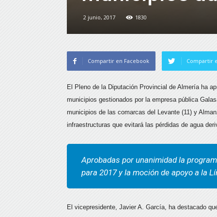
2 junio, 2017
1830
Compartir en Facebook
Compartir e
El Pleno de la Diputación Provincial de Almería ha ap
municipios gestionados por la empresa pública Galas
municipios de las comarcas del Levante (11) y Almanz
infraestructuras que evitará las pérdidas de agua der
Aprobadas por unanimidad la programa
para 2017 y la moción de apoyo a la L
El vicepresidente, Javier A. García, ha destacado que