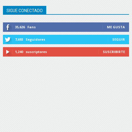
SIGUE CONECTADO
35,626
Fans
ME GUSTA
7,693
Seguidores
SEGUIR
1,240
suscriptores
SUSCRIBIRTE