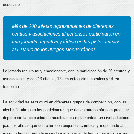
escenario.
Más de 200 atletas representantes de diferentes
centros y asociaciones almerienses participaron en
una jornada deportiva y lúdica en las pistas anexas
al Estadio de los Juegos Mediterráneos
La jornada resultó muy emocionante, con la participación de 20 centros y
asociaciones y de 213 atletas, 122 en categoría masculina y 91 en
femenina.
La actividad se estructuró en diferentes grupos de competición, con un
nivel más alto para los participantes que tienen autonomía para practicar
deporte sin la necesidad de modificar los reglamentos, un nivel adaptado
para los atletas que compiten con pequeños cambios y respetando al
máximo las normas, de acuerdo a sus posibilidades físicas y psíquicas,