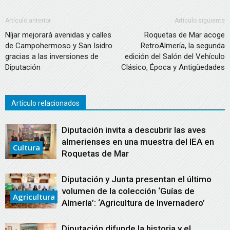
Artículo anterior
Artículo siguiente
Níjar mejorará avenidas y calles
Roquetas de Mar acoge
de Campohermoso y San Isidro
RetroAlmería, la segunda
gracias a las inversiones de
edición del Salón del Vehículo
Diputación
Clásico, Época y Antigüedades
Artículo relacionados
Diputación invita a descubrir las aves
almerienses en una muestra del IEA en
Cultura
Roquetas de Mar
Diputación y Junta presentan el último
volumen de la colección ‘Guías de
Agricultura
Almería’: ‘Agricultura de Invernadero’
Diputación difunde la historia y el