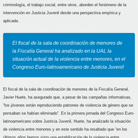
criminología, el trabajo social, entre otros, aborden el fenómeno de la
intervención en Justicia Juvenil desde una perspectiva empírica y
aplicada.
El fiscal de la sala de coordinación de menores de
la Fiscalía General ha analizado en la UAL la
situación actual de la violencia entre menores, en el
Congreso Euro-latinoamericano de Justicia Juvenil
El fiscal de la sala de coordinación de menores de la Fiscalía General,
Javier Huete, ha asegurado que, a pesar de las campañas informativas,
“los jóvenes están reproduciendo patrones de violencia de género que se
pensaban se habían eliminado”. En la primera jornada del Congreso Euro-
latinoamericano sobre Justicia Juvenil, Huete, ha analizado la situación
de violencia entre menores y en este sentido ha resaltado que “en los
últimos años hemos visto una estabilización de la violencia entre