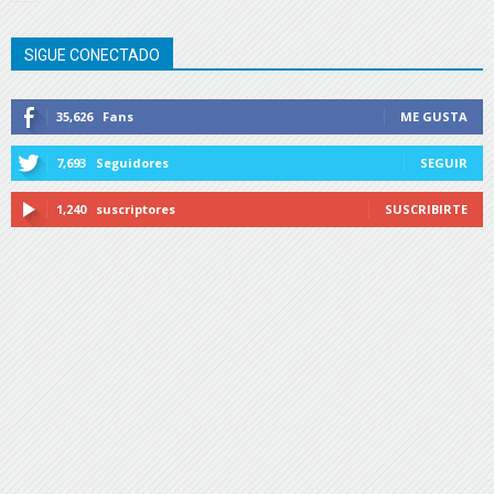
SIGUE CONECTADO
35,626
Fans
ME GUSTA
7,693
Seguidores
SEGUIR
1,240
suscriptores
SUSCRIBIRTE