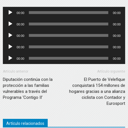
Reproductor
00:00
00:00
de
Reproductor
00:00
00:00
audio
de
Reproductor
00:00
00:00
audio
de
Reproductor
00:00
00:00
audio
de
Reproductor
00:00
00:00
audio
de
audio
Artículo anterior
Artículo siguiente
Diputación continúa con la
El Puerto de Velefique
protección a las familias
conquistará 154 millones de
vulnerables a través del
hogares gracias a una alianza
Programa ‘Contigo II’
ciclista con Contador y
Eurosport
Artículo relacionados