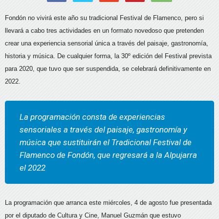
Fondón no vivirá este año su tradicional Festival de Flamenco, pero si
llevará a cabo tres actividades en un formato novedoso que pretenden
crear una experiencia sensorial única a través del paisaje, gastronomía,
historia y música. De cualquier forma, la 30º edición del Festival prevista
para 2020, que tuvo que ser suspendida, se celebrará definitivamente en
2022.
La programación consta de experiencias
sensoriales a través del paisaje, gastronomía y
música que sustituirán el Tradicional Festival de
Flamenco de Fondón, que regresará a la Alpujarra
el 2022
La programación que arranca este miércoles, 4 de agosto fue presentada
por el diputado de Cultura y Cine, Manuel Guzmán que estuvo