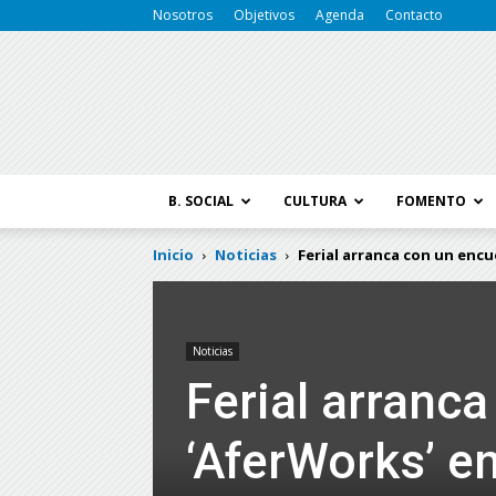
Nosotros
Objetivos
Agenda
Contacto
B. SOCIAL
CULTURA
FOMENTO
Inicio
Noticias
Ferial arranca con un enc
Noticias
Ferial arranc
‘AferWorks’ e