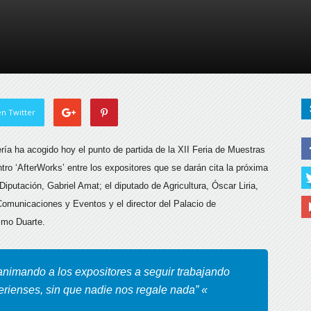
de
Almería
n Twitter
ría ha acogido hoy el punto de partida de la XII Feria de Muestras
tro ‘AfterWorks’ entre los expositores
que se darán cita la próxima
iputación, Gabriel Amat; el diputado de Agricultura, Óscar Liria,
omunicaciones y Eventos y el director del Palacio de
imo Duarte.
animando a los expositores a seguir trabajando
rienses, sin que nadie nos regale nada” «