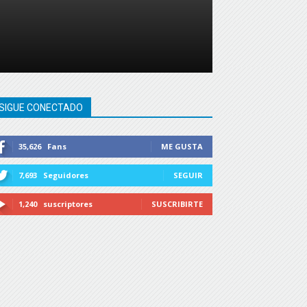
SIGUE CONECTADO
35,626
Fans
ME GUSTA
7,693
Seguidores
SEGUIR
1,240
suscriptores
SUSCRIBIRTE