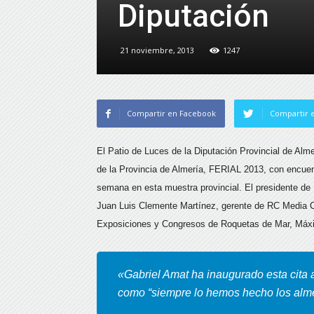
Diputación
21 noviembre, 2013
1247
Compartir en Facebook
Compartir e
El Patio de Luces de la Diputación Provincial de Alme
de la Provincia de Almería, FERIAL 2013, con encuen
semana en esta muestra provincial. El presidente de D
Juan Luis Clemente Martínez, gerente de RC Media C
Exposiciones y Congresos de Roquetas de Mar, Máx
«Gabriel Amat ha inaugurado esta cita 
como “siempre lo hemos hecho los alme