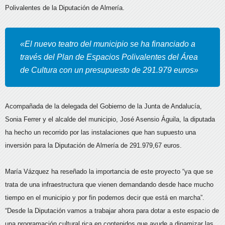
Polivalentes de la Diputación de Almería.
«El nuevo teatro del municipio se ha financiado a
través del Plan de Espacios Polivalentes del Área
de Cultura con un presupuesto de 291.979 euros»
Acompañada de la delegada del Gobierno de la Junta de Andalucía,
Sonia Ferrer y el alcalde del municipio, José Asensio Águila, la diputada
ha hecho un recorrido por las instalaciones que han supuesto una
inversión para la Diputación de Almería de 291.979,67 euros.
María Vázquez ha reseñado la importancia de este proyecto “ya que se
trata de una infraestructura que vienen demandando desde hace mucho
tiempo en el municipio y por fin podemos decir que está en marcha”.
“Desde la Diputación vamos a trabajar ahora para dotar a este espacio de
una programación cultural rica en contenidos que ayude a dinamizar las