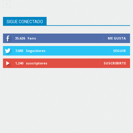
SIGUE CONECTADO
35,626
Fans
ME GUSTA
7,693
Seguidores
SEGUIR
1,240
suscriptores
SUSCRIBIRTE