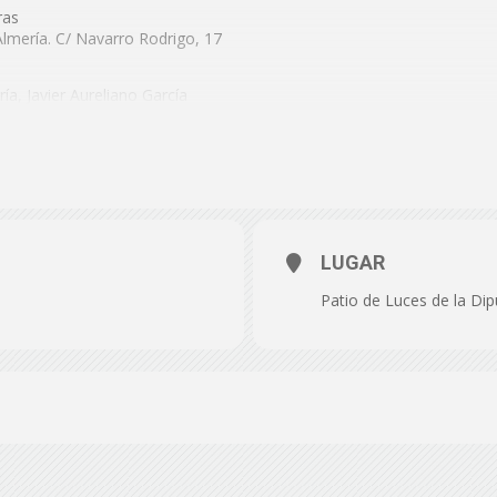
de
ras
Almería. C/ Navarro Rodrigo, 17
ía, Javier Aureliano García
ez Pacheco
án
Almería
ICAL 2020
LUGAR
Patio de Luces de la Dip
García
al de Almería
ez-Pacheco
a