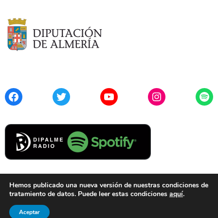
Facebook
Twitter
YouTube
Instagram
Spo
Hemos publicado una nueva versión de nuestras condiciones de
tratamiento de datos. Puede leer estas condiciones
aquí
.
Contacto
Aviso Legal
Privacidad
Cookies
Aceptar
© 2021 Diputación de Almería. Todos los derechos reservados.