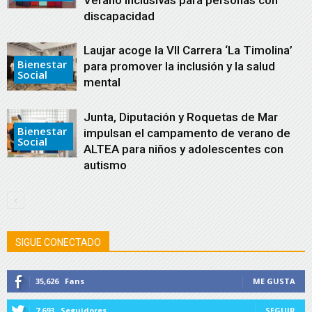
Verano inclusivas para personas con
discapacidad
Laujar acoge la VII Carrera ‘La Timolina’
Bienestar
para promover la inclusión y la salud
Social
mental
Junta, Diputación y Roquetas de Mar
Bienestar
impulsan el campamento de verano de
Social
ALTEA para niños y adolescentes con
autismo
SIGUE CONECTADO
35,626
Fans
ME GUSTA
7,693
Seguidores
SEGUIR