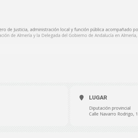
de
ero de Justicia, administración local y función pública acompañado por
utación de Almería y la Delegada del Gobierno de Andalucía en Almería
Almería
lina, presidente de la Diputación de Almería, acompañado del vicepres
o Giménez
r parte de diputados del equipo de gobierno, portavocesde la oposició
RIMERA PLANTA.
LUGAR
Diputación provincial
de Presidencia
donde el consejero y el presidente mantendrán una re
Calle Navarro Rodrigo, 
ágenes del inicio de la reunión
sejero y presidente en el
Patio de Luces