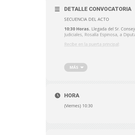
DETALLE CONVOCATORIA
SECUENCIA DEL ACTO
10:30 Horas.
Llegada del Sr. Consej
Judiciales, Rosalía Espinosa, a Dip
Recibe en la puerta principal
:
D. Javier Aureliano García Mo
equipo de gobierno, Fernand
MÁS
Saludo Diputados:
10:35 Horas.
Saludo al consejero po
la Diputación.
En el HALL DE LA P
HORA
Foto de familia en el Hall
(Viernes) 10:30
10:45 Horas.
Se dirigen a
despacho 
Los medios gráficos podrán tomar im
11:00 Horas.
Declaraciones del con