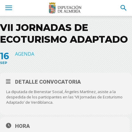
VII JORNADAS DE
ECOTURISMO ADAPTADO
16
AGENDA
SEP
DETALLE CONVOCATORIA
La diputada de Bienestar Social, Ángeles Martínez, asiste a la
despedida de los participantes en las ‘VII Jornadas de Ecoturismo
Adaptado’ de Verdiblanca.
HORA