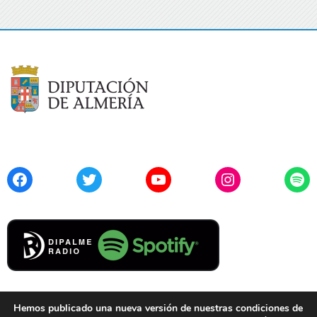
Facebook
Twitter
YouTube
Instagram
Spo
Hemos publicado una nueva versión de nuestras condiciones de