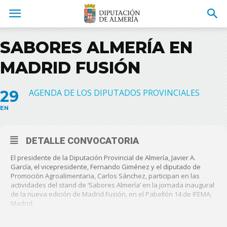
SABORES ALMERÍA EN
MADRID FUSIÓN
29
AGENDA DE LOS DIPUTADOS PROVINCIALES
EN
DETALLE CONVOCATORIA
El presidente de la Diputación Provincial de Almería, Javier A.
García, el vicepresidente, Fernando Giménez y el diputado de
Promoción Agroalimentaria, Carlos Sánchez, participan en las
actividades del stand de ‘Sabores Almería’ en la jornada inaugural
de la nueva edición de Madrid Fusión, en el Pabellón 14 de IFEMA,
Madrid.
LUNES, 29 DE ENERO