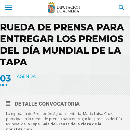
RUEDA DE PRENSA PARA
ENTREGAR LOS PREMIOS
DEL DÍA MUNDIAL DE LA
TAPA
03
AGENDA
OCT
DETALLE CONVOCATORIA
La diputada de Promoción Agroalimentaria, María Luisa Cruz,
participa en la rueda de prensa para entregar los premios del Día
Mundial de la Tapa.
Sala de Prensa de la Plaza de la
Constitución.