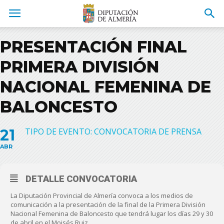
PRESENTACIÓN FINAL
PRIMERA DIVISIÓN
NACIONAL FEMENINA DE
BALONCESTO
21
TIPO DE EVENTO: CONVOCATORIA DE PRENSA
ABR
DETALLE CONVOCATORIA
La Diputación Provincial de Almería convoca a los medios de
comunicación a la presentación de la final de la Primera División
Nacional Femenina de Baloncesto que tendrá lugar los días 29 y 30
de abril en el Moisés Ruiz.