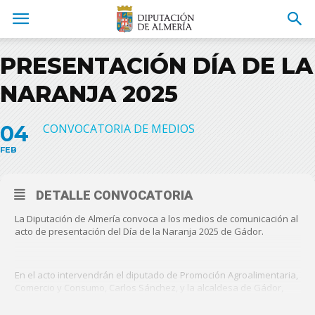
PRESENTACIÓN DÍA DE LA
NARANJA 2025
04
CONVOCATORIA DE MEDIOS
FEB
DETALLE CONVOCATORIA
La Diputación de Almería convoca a los medios de comunicación al
acto de presentación del Día de la Naranja 2025 de Gádor.
En el acto intervendrán el diputado de Promoción Agroalimentaria,
Comercio y Consumo, Carlos Sánchez, y la alcaldesa de Gádor,
Lourdes Ramos, que estarán acompañados por las concejalas del
municipio, Mercedes Artes y Loli Díaz.