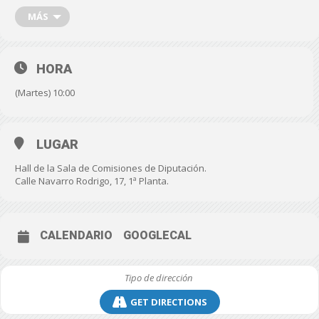
MÁS
FECHA: Martes, 4 de febrero de 2025
HORA: 10:00 horas
HORA
LUGAR: Hall de la Sala de Comisiones del Palacio Provincial. C/
(Martes) 10:00
Navarro Rodrigo, 17.
LUGAR
Hall de la Sala de Comisiones de Diputación.
Calle Navarro Rodrigo, 17, 1ª Planta.
CALENDARIO
GOOGLECAL
GET DIRECTIONS