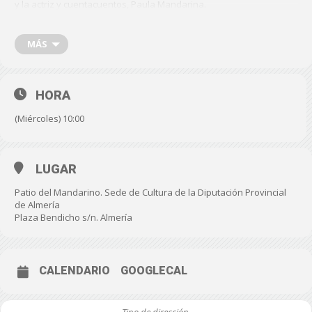
y la actriz y cuentacuentos, Paula Mandarina.
FECHA: Miércoles, 26 de Julio de 2023.
MÁS
HORA: 10 h.
LUGAR: Patio del Mandarino, sede de Cultura de la
Diputación Provincial, Plaza Bendicho s/n.
HORA
(Miércoles) 10:00
LUGAR
Patio del Mandarino. Sede de Cultura de la Diputación Provincial
de Almería
Plaza Bendicho s/n. Almería
CALENDARIO
GOOGLECAL