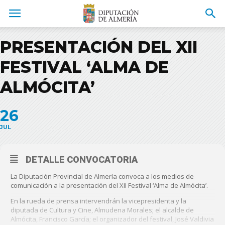
PRESENTACIÓN DEL XII
FESTIVAL ‘ALMA DE
ALMÓCITA’
26
JUL
DETALLE CONVOCATORIA
La Diputación Provincial de Almería convoca a los medios de
comunicación a la presentación del XII Festival ‘Alma de Almócita’.
En la rueda de prensa intervendrán la vicepresidenta y la
diputada de Cultura y Cine, Almudena Morales; el alcalde de
Almócita, Francisco García; el organizador del festival, José Valdivia